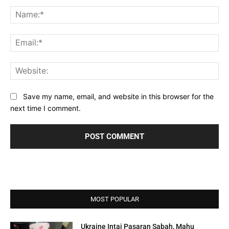
Comment:
Na
Ema
Web
Save my name, email, and website in this browser for the
next time I comment.
MOST POPULAR
Ukraine Intai Pasaran Sabah, Mahu