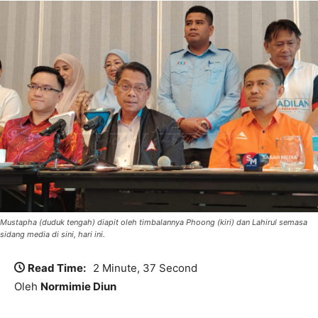
Mustapha (duduk tengah) diapit oleh timbalannya Phoong (kiri) dan Lahirul semasa
sidang media di sini, hari ini.
Read Time:
2 Minute, 37 Second
Oleh
Normimie Diun