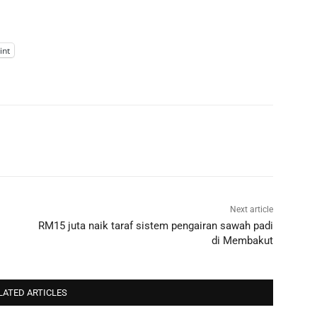
int
Next article
RM15 juta naik taraf sistem pengairan sawah padi
di Membakut
LATED ARTICLES