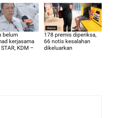
Utama
n belum
178 premis diperiksa,
ad kerjasama
66 notis kesalahan
 STAR, KDM –
dikeluarkan