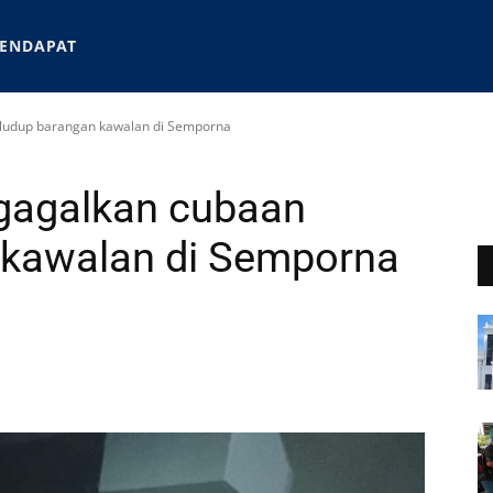
ENDAPAT
eludup barangan kawalan di Semporna
 gagalkan cubaan
 kawalan di Semporna