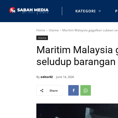
KATEGORI
P
Home
Utama
Maritim Malaysia gagalkan cubaan s
Utama
Maritim Malaysia
seludup barangan
By
editor02
June 14, 2026
Share