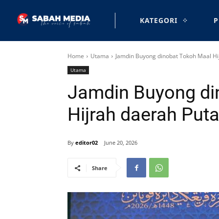
KATEGORI
P
Home
Utama
Jamdin Buyong dinobat Tokoh Maal Hi
Utama
Jamdin Buyong di
Hijrah daerah Put
By
editor02
June 20, 2026
Share