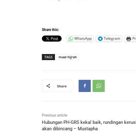
Share this:
WhatsApp
Telegram
Pr
TAGS
maal hijrah
Share
Previous article
Hubungan PH-GRS kekal baik, rundingan kerus
akan dibincang – Mustapha