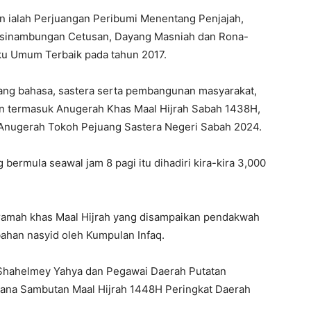
an ialah Perjuangan Peribumi Menentang Penjajah,
esinambungan Cetusan, Dayang Masniah dan Rona-
u Umum Terbaik pada tahun 2017.
ang bahasa, sastera serta pembangunan masyarakat,
fan termasuk Anugerah Khas Maal Hijrah Sabah 1438H,
Anugerah Tokoh Pejuang Sastera Negeri Sabah 2024.
 bermula seawal jam 8 pagi itu dihadiri kira-kira 3,000
eramah khas Maal Hijrah yang disampaikan pendakwah
bahan nasyid oleh Kumpulan Infaq.
r. Shahelmey Yahya dan Pegawai Daerah Putatan
ana Sambutan Maal Hijrah 1448H Peringkat Daerah