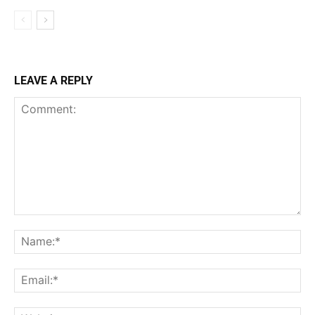
LEAVE A REPLY
Comment:
Na
Ema
Web