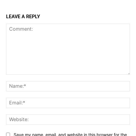
LEAVE A REPLY
Comment:
Na
Ema
Web
Save my name, email, and website in this browser for the