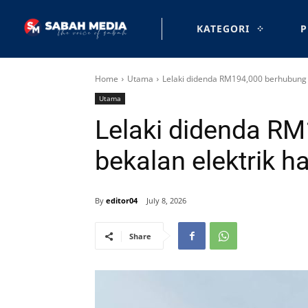
KATEGORI
P
Home
Utama
Lelaki didenda RM194,000 berhubung 
Utama
Lelaki didenda R
bekalan elektrik 
By
editor04
July 8, 2026
Share