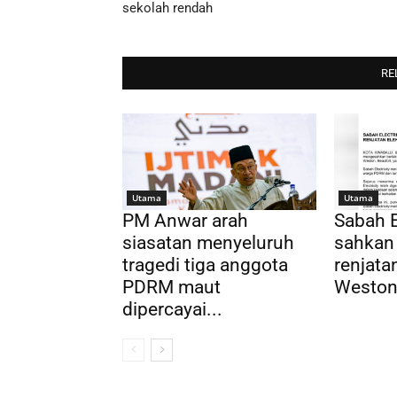
sekolah rendah
RE
Utama
Utama
PM Anwar arah
Sabah E
siasatan menyeluruh
sahkan
tragedi tiga anggota
renjatan
PDRM maut
Weston,
dipercayai...