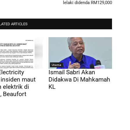
lelaki didenda RM129,000
LATED ARTICLES
Utama
lectricity
Ismail Sabri Akan
 insiden maut
Didakwa Di Mahkamah
 elektrik di
KL
 Beaufort