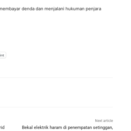
l membayar denda dan menjalani hukuman penjara
int
Next article
rid
Bekal elektrik haram di penempatan setinggan,