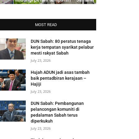
MOST READ
DUN Sabah: 80 peratus tenaga
kerja tempatan syarikat pelabur
mesti rakyat Sabah
July 23, 2026
Hujah ADUN jadi asas tambah
baik pentadbiran kerajaan –
Hajiji
July 23, 2026
DUN Sabah: Pembangunan
pelancongan komuniti di
pedalaman Sabah terus
diperkukuh
July 23, 2026