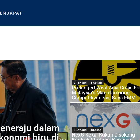
ENDAPAT
Ekonomi
English
Prolonged West Asia Crisis Er
Malaysia’s Manufacturing
Competitiveness, Says FMM
eneraju dalam
Ekonomi
Utama
konomi biru di...
NexG Kekal Kukuh Disokong
Kontrak Strategik Kerajaan