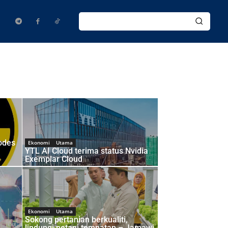
odes
Ekonomi
Utama
YTL AI Cloud terima status Nvidia
Exemplar Cloud
Ekonomi
Utama
Sokong pertanian berkualiti,
lindungi petani tempatan – Jamawi