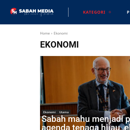
KATEGORI
P
Home
Ekonomi
EKONOMI
Ekonomi
Utama
Sabah mahu menjadi p
agenda tenaga hijau, e