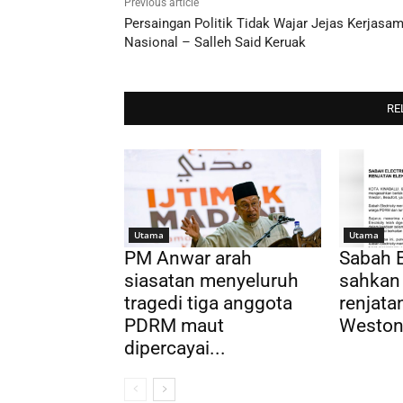
Previous article
Persaingan Politik Tidak Wajar Jejas Kerjasa
Nasional – Salleh Said Keruak
RE
Utama
Utama
PM Anwar arah
Sabah E
siasatan menyeluruh
sahkan
tragedi tiga anggota
renjatan
PDRM maut
Weston,
dipercayai...