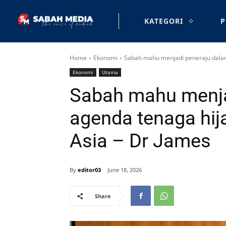
KATEGORI
P
Home
Ekonomi
Sabah mahu menjadi peneraju dalam 
Ekonomi
Utama
Sabah mahu menja
agenda tenaga hija
Asia – Dr James
By
editor03
June 18, 2026
Share