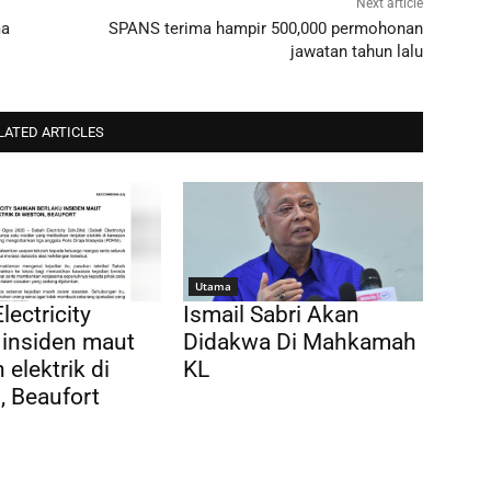
Next article
ma
SPANS terima hampir 500,000 permohonan
jawatan tahun lalu
LATED ARTICLES
Utama
lectricity
Ismail Sabri Akan
 insiden maut
Didakwa Di Mahkamah
 elektrik di
KL
 Beaufort