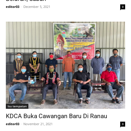
editor03
-
December 5, 2021
0
Isu tempatan
KDCA Buka Cawangan Baru Di Ranau
editor03
-
November 21, 2021
0