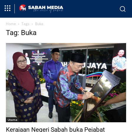
Home
Tags
Buka
Tag: Buka
Utama
Kerajaan Negeri Sabah buka Pejabat