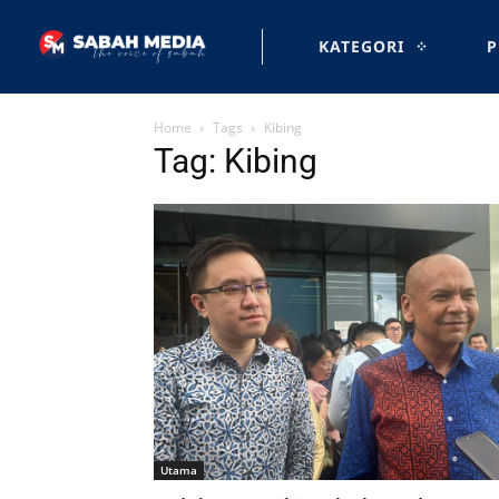
KATEGORI
P
Home
Tags
Kibing
Tag: Kibing
Utama