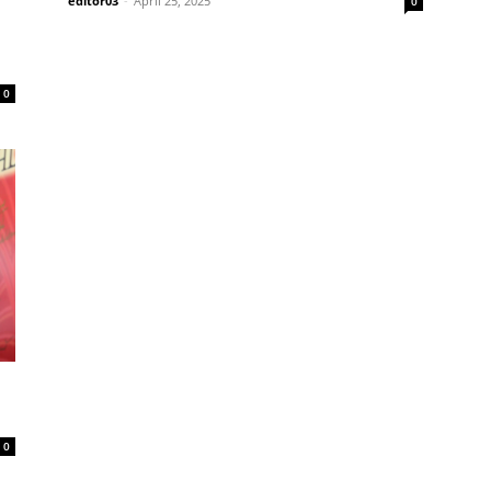
editor03
-
April 25, 2025
0
0
0