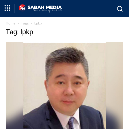
Home
Tags
Lpkp
Tag: lpkp