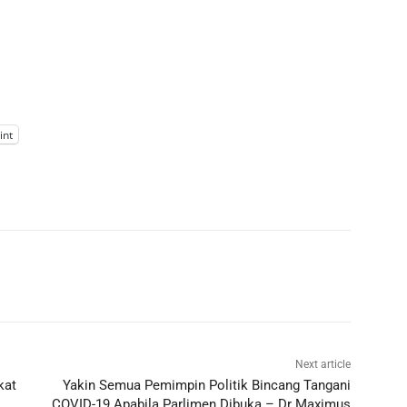
int
Next article
kat
Yakin Semua Pemimpin Politik Bincang Tangani
COVID-19 Apabila Parlimen Dibuka – Dr Maximus