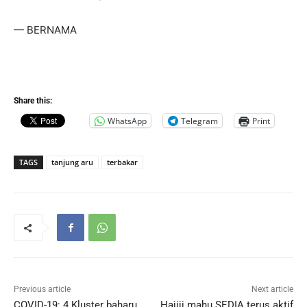
— BERNAMA
Share this:
WhatsApp
Telegram
Print
TAGS
tanjung aru
terbakar
Previous article
Next article
COVID-19: 4 Kluster baharu
Hajiji mahu SEDIA terus aktif