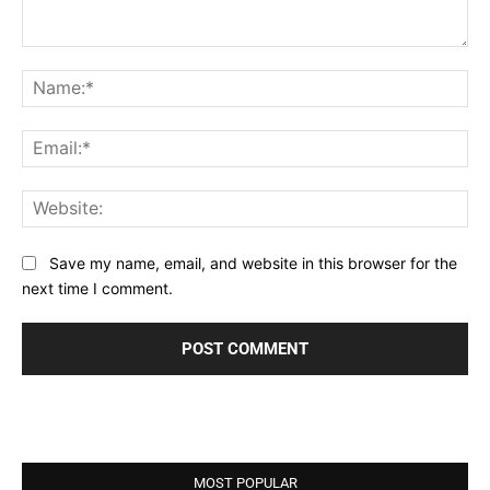
Comment:
Na
Ema
Web
Save my name, email, and website in this browser for the
next time I comment.
MOST POPULAR