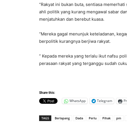
“Rakyat ini bukan buta, sentiasa memerhat
ahli politik yang kurang mengawal sabar d
menjatuhkan dan berebut kuasa.
“Mereka gagal menunjuk keteladanan, kegaga
berpolitik kurangnya berjiwa rakyat.
” Kepada mereka yang terlalu ikut nafsu polit
perasaan rakyat yang terganggu sudah cuku
Share this:
WhatsApp
Telegram
Pr
TAGS
Berlapang
Dada
Perlu
Pihak
pm