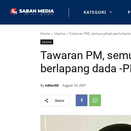
KATEGORI
P
Home
Utama
Tawaran PM, semua pihak perlu berl
Utama
Tawaran PM, semu
berlapang dada 
By
editor03
August 14, 2021
Share