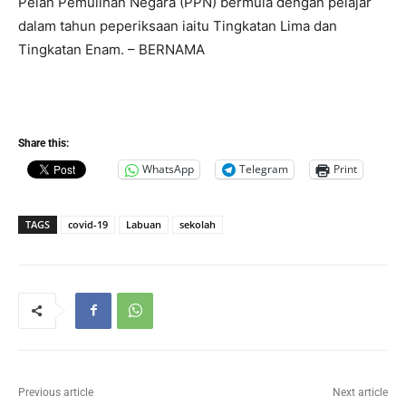
Pelan Pemulihan Negara (PPN) bermula dengan pelajar
dalam tahun peperiksaan iaitu Tingkatan Lima dan
Tingkatan Enam. – BERNAMA
Share this:
WhatsApp
Telegram
Print
TAGS
covid-19
Labuan
sekolah
Previous article
Next article