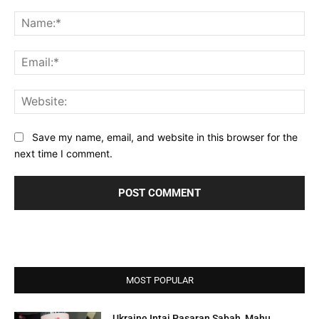
Comment:
Na
Ema
Web
Save my name, email, and website in this browser for the
next time I comment.
MOST POPULAR
Ukraine Intai Pasaran Sabah, Mahu