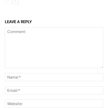
LEAVE A REPLY
Comment:
Na
Ema
Web