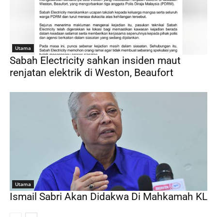
Utama
Sabah Electricity sahkan insiden maut
renjatan elektrik di Weston, Beaufort
Utama
Ismail Sabri Akan Didakwa Di Mahkamah KL