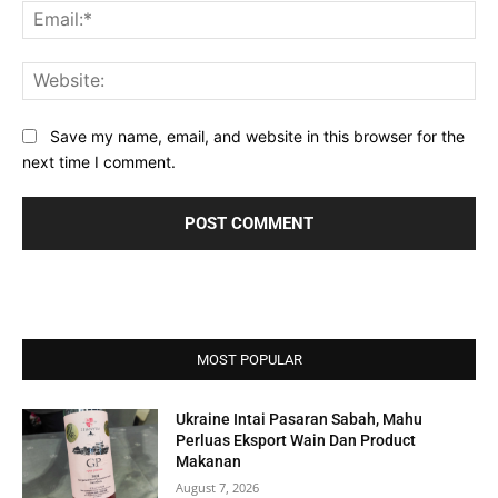
Ema
Web
Save my name, email, and website in this browser for the
next time I comment.
MOST POPULAR
Ukraine Intai Pasaran Sabah, Mahu
Perluas Eksport Wain Dan Product
Makanan
August 7, 2026