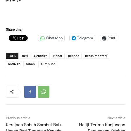
Share this:
WhatsApp
Telegram
Print
TAGS
Beri
Gembira
Hebat
kepada
ketua menteri
RMK-12
sabah
Tumpuan
Previous article
Next article
Kerajaan Sabah Sambut Baik
Hajiji Terima Kunjungan
Usaha Beri Tumpuan Kepada
Perpisahan Krishna