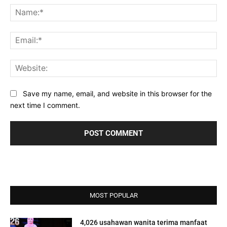
Na
Ema
Web
Save my name, email, and website in this browser for the
next time I comment.
MOST POPULAR
4,026 usahawan wanita terima manfaat