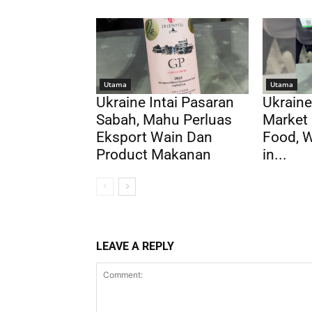
Utama
Utama
Ukraine Intai Pasaran
Ukraine
Sabah, Mahu Perluas
Market 
Eksport Wain Dan
Food, 
Product Makanan
in...
LEAVE A REPLY