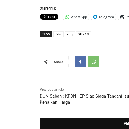
Share this:
WhatsApp
Telegram
Pr
TAGS
felo
smj
SUKAN
Share
Previous article
DUN Sabah : KPDNHEP Siap Siaga Tangani Isu
Kenaikan Harga
RE