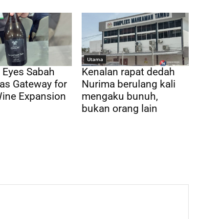
Utama
 Eyes Sabah
Kenalan rapat dedah
as Gateway for
Nurima berulang kali
Wine Expansion
mengaku bunuh,
bukan orang lain