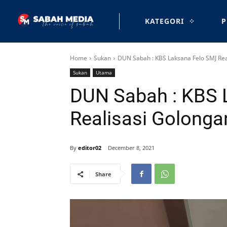
KATEGORI
P
Home
Sukan
DUN Sabah : KBS Laksana Felo SMJ Real
Sukan
Utama
DUN Sabah : KBS 
Realisasi Golongan
By
editor02
December 8, 2021
Share