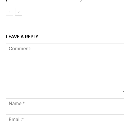
LEAVE A REPLY
Comment:
Na
Ema