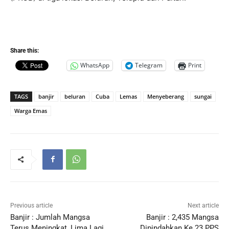
Share this:
WhatsApp
Telegram
Print
TAGS
banjir
beluran
Cuba
Lemas
Menyeberang
sungai
Warga Emas
Previous article
Next article
Banjir : Jumlah Mangsa
Banjir : 2,435 Mangsa
Terus Meningkat, Lima Lagi
Dipindahkan Ke 23 PPS