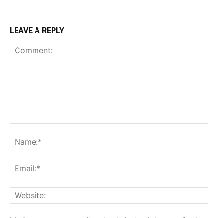
LEAVE A REPLY
Comment:
Na
Ema
Web