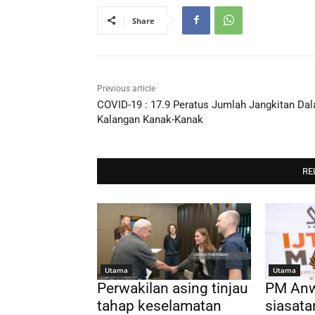
Share
Previous article
COVID-19 : 17.9 Peratus Jumlah Jangkitan Da
Kalangan Kanak-Kanak
RE
Utama
Utama
Perwakilan asing tinjau
PM Anw
tahap keselamatan
siasat