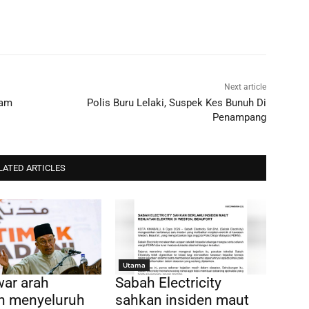
Next article
lam
Polis Buru Lelaki, Suspek Kes Bunuh Di
Penampang
LATED ARTICLES
Utama
ar arah
Sabah Electricity
an menyeluruh
sahkan insiden maut