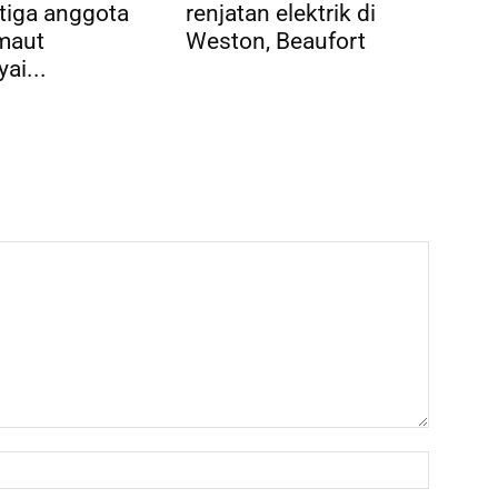
 tiga anggota
renjatan elektrik di
maut
Weston, Beaufort
ai...
Name:*