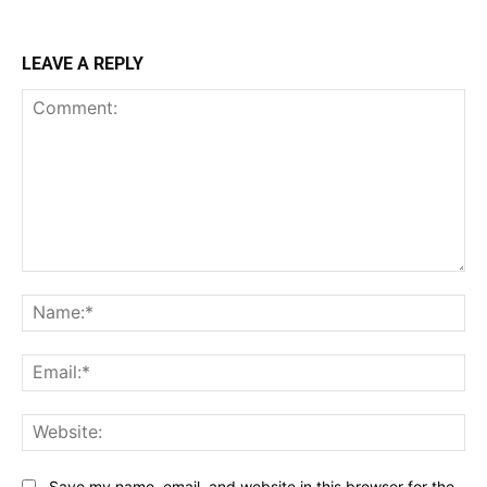
LEAVE A REPLY
Comment:
Na
Ema
Web
Save my name, email, and website in this browser for the