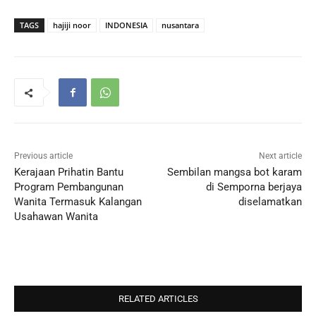
TAGS
hajiji noor
INDONESIA
nusantara
Previous article
Next article
Kerajaan Prihatin Bantu
Sembilan mangsa bot karam
Program Pembangunan
di Semporna berjaya
Wanita Termasuk Kalangan
diselamatkan
Usahawan Wanita
RELATED ARTICLES