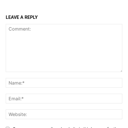
LEAVE A REPLY
Comment:
Na
Ema
Web