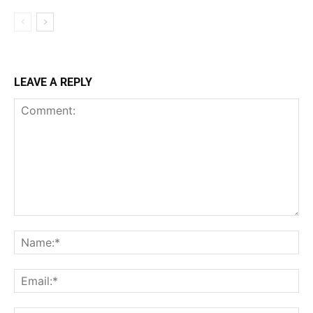
LEAVE A REPLY
Comment:
Na
Ema