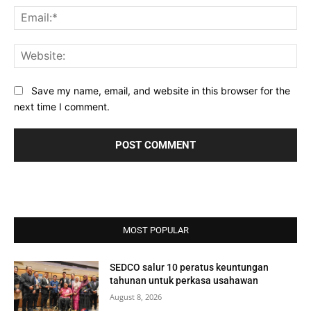
Ema
Web
Save my name, email, and website in this browser for the
next time I comment.
MOST POPULAR
SEDCO salur 10 peratus keuntungan
tahunan untuk perkasa usahawan
August 8, 2026