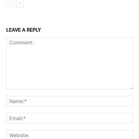
LEAVE A REPLY
Comment:
Na
Ema
Web