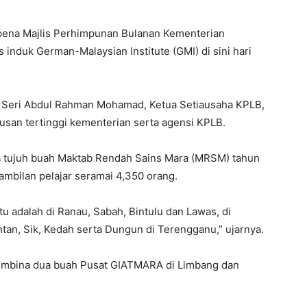
pena Majlis Perhimpunan Bulanan Kementerian
nduk German-Malaysian Institute (GMI) di sini hari
uk Seri Abdul Rahman Mohamad, Ketua Setiausaha KPLB,
san tertinggi kementerian serta agensi KPLB.
 tujuh buah Maktab Rendah Sains Mara (MRSM) tahun
mbilan pelajar seramai 4,350 orang.
 adalah di Ranau, Sabah, Bintulu dan Lawas, di
tan, Sik, Kedah serta Dungun di Terengganu,” ujarnya.
 membina dua buah Pusat GIATMARA di Limbang dan