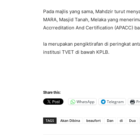
Pada majlis yang sama, Mahdzir turut men
MARA, Masjid Tanah, Melaka yang menerima 
Accrreditation And Certification (APACC) ba
Ia merupakan pengiktirafan di peringkat an
institusi TVET di bawah KPLB.
Share this:
WhatsApp
Telegram
Pr
TAGS
Akan Dibina
beaufort
Dan
di
Dua