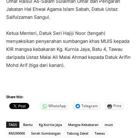
Omar Raisul As-Salam Sulaiman Omar dan Pengarah
Jabatan Hal Ehwal Agama Islam Sabah, Datuk Ustaz
Saifulzaman Sangul.
Ketua Menteri, Datuk Seri Hajiji Noor (tengah)
menyaksikan penyerahan sumbangan khas MUIS kepada
KIR mangsa kebakaran Kg. Kurnia Jaya, Batu 4, Tawau
daripada Ustaz Malai Ali Malai Ahmad kepada Datuk Arifin
Mohd Arif (tiga dari kanan).
Share this:
WhatsApp
Telegram
Print
TAGS
Bantu
Kg.Kurnia Jaya
Mangsa Kebakaran
muis
RM290000
Serah Sumbangan
Tabung Zakat
Tawau