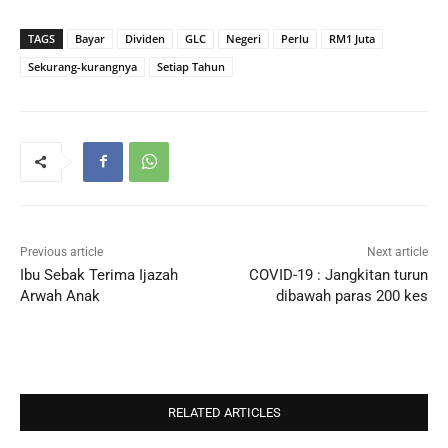
TAGS
Bayar
Dividen
GLC
Negeri
Perlu
RM1 Juta
Sekurang-kurangnya
Setiap Tahun
Previous article
Next article
Ibu Sebak Terima Ijazah
COVID-19 : Jangkitan turun
Arwah Anak
dibawah paras 200 kes
RELATED ARTICLES