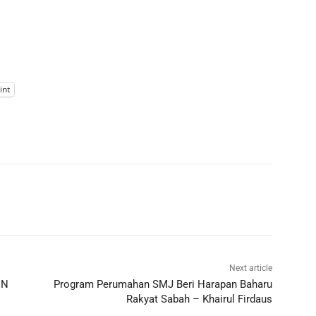
int
Next article
UN
Program Perumahan SMJ Beri Harapan Baharu
Rakyat Sabah – Khairul Firdaus