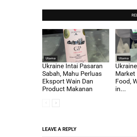
RE
Utama
Utama
Ukraine Intai Pasaran
Ukraine
Sabah, Mahu Perluas
Market 
Eksport Wain Dan
Food, 
Product Makanan
in...
LEAVE A REPLY