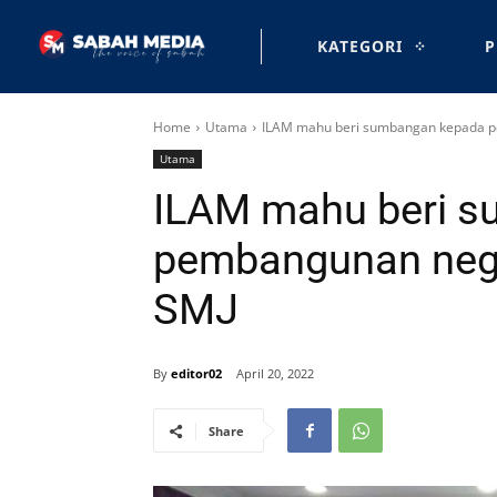
KATEGORI
P
Home
Utama
ILAM mahu beri sumbangan kepada pe
Utama
ILAM mahu beri 
pembangunan neger
SMJ
By
editor02
April 20, 2022
Share