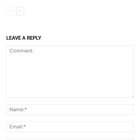
LEAVE A REPLY
Comment:
Na
Ema