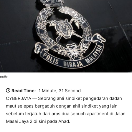
polis
Read Time:
1 Minute, 31 Second
CYBERJAYA — Seorang ahli sindiket pengedaran dadah
maut selepas bergaduh dengan ahli sindiket yang lain
sebelum terjatuh dari aras dua sebuah apartment di Jalan
Masai Jaya 2 di sini pada Ahad.