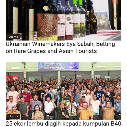
Utama
Ukrainian Winemakers Eye Sabah, Betting
on Rare Grapes and Asian Tourists
Utama
25 ekor lembu diagih kepada kumpulan B40