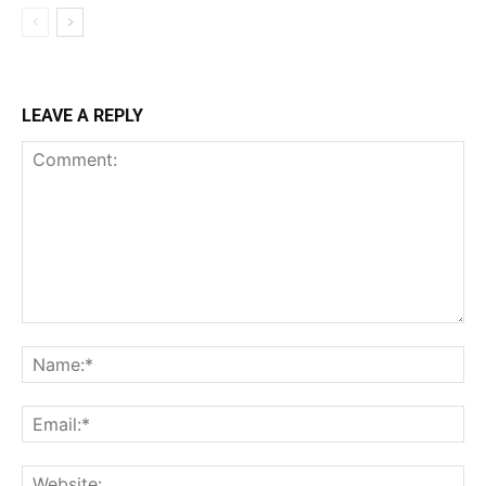
LEAVE A REPLY
Comment:
Na
Ema
Web