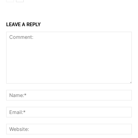
LEAVE A REPLY
Comment:
Na
Ema
Web