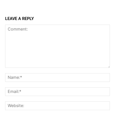
LEAVE A REPLY
Comment:
Na
Ema
Web