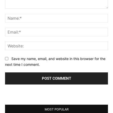
Comment:
Na
Ema
Web
Save my name, email, and website in this browser for the
next time I comment.
MOST POPULAR