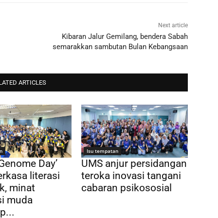
Next article
Kibaran Jalur Gemilang, bendera Sabah
semarakkan sambutan Bulan Kebangsaan
LATED ARTICLES
n
Isu tempatan
 Genome Day’
UMS anjur persidangan
rkasa literasi
teroka inovasi tangani
k, minat
cabaran psikososial
si muda
p...