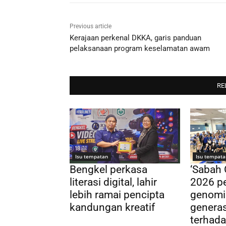
Previous article
Kerajaan perkenal DKKA, garis panduan
pelaksanaan program keselamatan awam
RE
Isu tempatan
Isu tempata
Bengkel perkasa
‘Sabah
literasi digital, lahir
2026 pe
lebih ramai pencipta
genomi
kandungan kreatif
genera
terhada