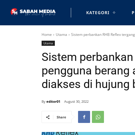
KATEGORI
P
Home
Utama
Sistem perbankan RHB Reflex tergangg
Utama
Sistem perbankan 
pengguna berang a
diakses di hujung 
By
editor01
August 30, 2022
Share