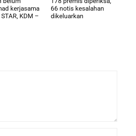
n belum
178 premis diperiksa,
ad kerjasama
66 notis kesalahan
 STAR, KDM –
dikeluarkan
Name:*