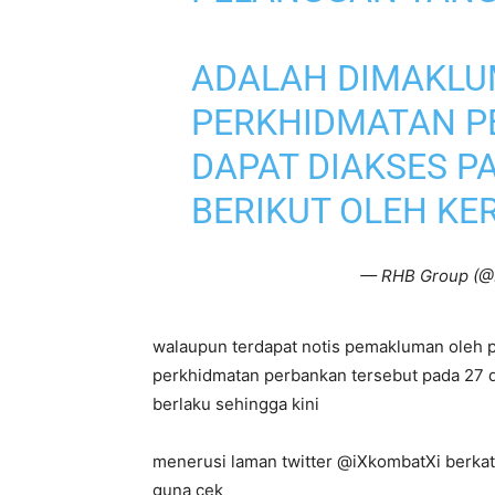
ADALAH DIMAKL
PERKHIDMATAN P
DAPAT DIAKSES P
BERIKUT OLEH KE
— RHB Group (
walaupun terdapat notis pemakluman oleh 
perkhidmatan perbankan tersebut pada 27 
berlaku sehingga kini
menerusi laman twitter @iXkombatXi berkata
guna cek