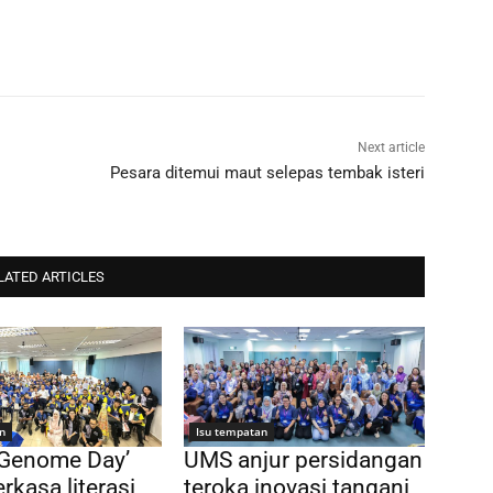
Next article
Pesara ditemui maut selepas tembak isteri
LATED ARTICLES
n
Isu tempatan
 Genome Day’
UMS anjur persidangan
rkasa literasi
teroka inovasi tangani