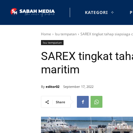
KATEGORI
P
Home
Isu tempatan
SAREX tingkat tahap siapsiaga 
Isu tempatan
SAREX tingkat tah
maritim
By
editor02
September 17, 2022
Share