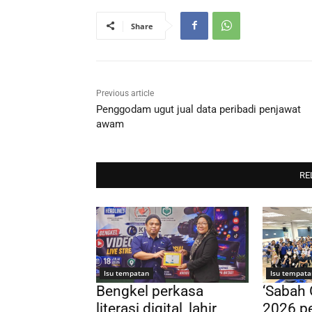
Share
Previous article
Penggodam ugut jual data peribadi penjawat
awam
RE
Isu tempatan
Isu tempata
Bengkel perkasa
‘Sabah
literasi digital, lahir
2026 pe