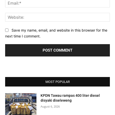
Ema
Web
Save my name, email, and website in this browser for the
next time I comment.
MOST POPULAR
KPDN Tawau rampas 400 liter diesel
disyaki diseleweng
August 6, 2026