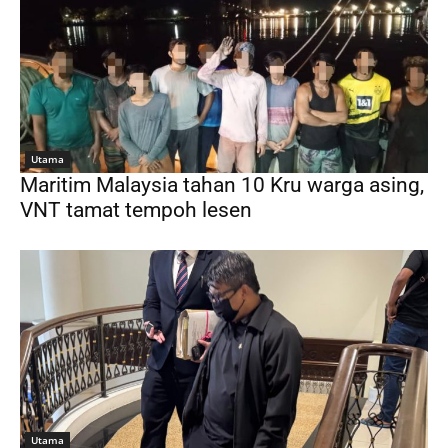
Utama
Maritim Malaysia tahan 10 Kru warga asing,
VNT tamat tempoh lesen
Utama