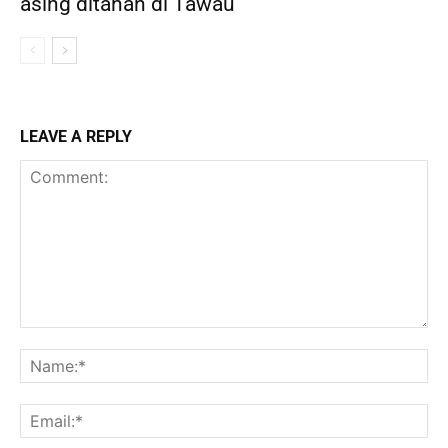
asing ditahan di Tawau
LEAVE A REPLY
Comment:
Na
Ema