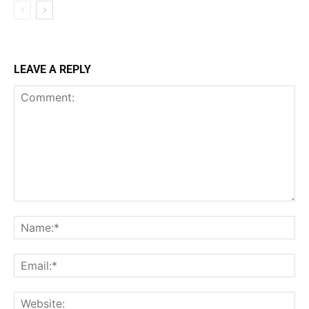
LEAVE A REPLY
Comment:
Na
Ema
Web