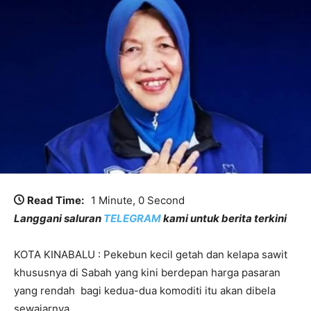
Read Time:
1 Minute, 0 Second
Langgani saluran
TELEGRAM
kami untuk berita terkini
KOTA KINABALU : Pekebun kecil getah dan kelapa sawit
khususnya di Sabah yang kini berdepan harga pasaran
yang rendah bagi kedua-dua komoditi itu akan dibela
sewajarnya.