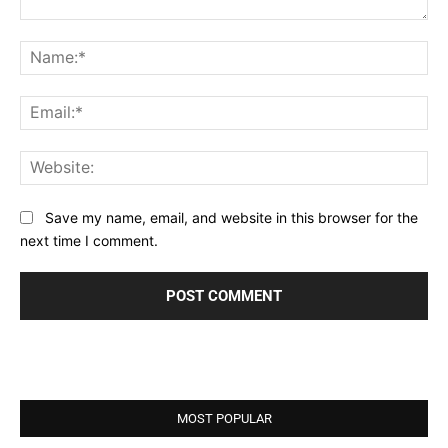
Comment:
Na
Ema
Web
Save my name, email, and website in this browser for the
next time I comment.
MOST POPULAR