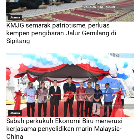
Utama
KMJG semarak patriotisme, perluas
kempen pengibaran Jalur Gemilang di
Sipitang
Utama
Sabah perkukuh Ekonomi Biru menerusi
kerjasama penyelidikan marin Malaysia-
China