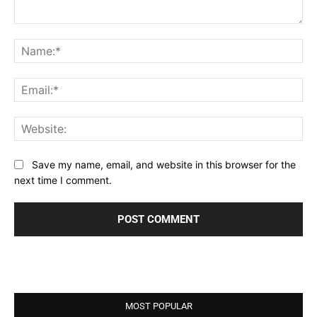
Comment:
Na
Ema
Web
Save my name, email, and website in this browser for the
next time I comment.
MOST POPULAR